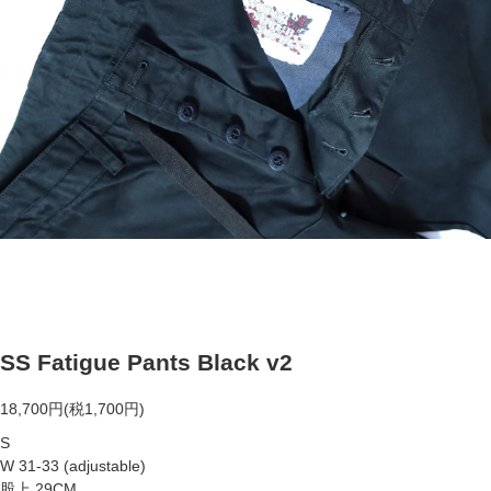
SS Fatigue Pants Black v2
18,700円(税1,700円)
S
W 31-33 (adjustable)
股上 29CM